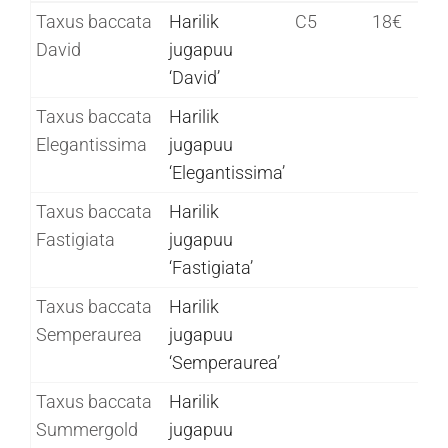
Ladinakeelne
Eestikeelne
Poti
Hind
Taxus baccata
Harilik
C5
18€
nimetus
nimetus
suurus
David
jugapuu
"Sort"
"Sort"
‘David’
Taxus baccata
Harilik
Elegantissima
jugapuu
‘Elegantissima’
Taxus baccata
Harilik
Fastigiata
jugapuu
‘Fastigiata’
Taxus baccata
Harilik
Semperaurea
jugapuu
‘Semperaurea’
Taxus baccata
Harilik
Summergold
jugapuu