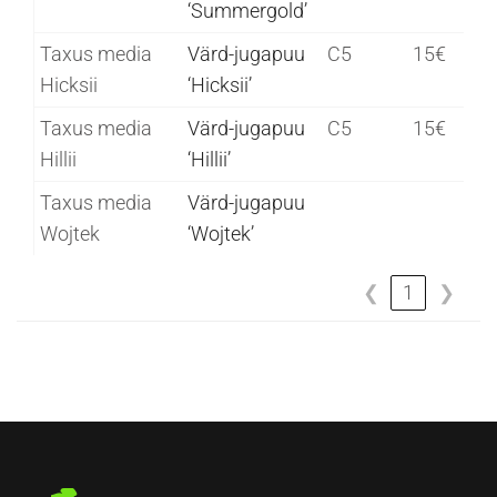
‘Summergold’
Taxus media
Värd-jugapuu
C5
15€
Hicksii
‘Hicksii’
Taxus media
Värd-jugapuu
C5
15€
Hillii
‘Hillii’
Taxus media
Värd-jugapuu
Wojtek
‘Wojtek’
❮
1
❯