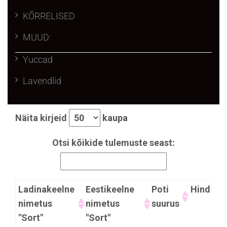
KÕRRELISED
MUUD:
Yuccad
Lavendlid
Näita kirjeid
kaupa
Otsi kõikide tulemuste seast:
Ladinakeelne
Eestikeelne
Poti
Hind
nimetus
nimetus
suurus
"Sort"
"Sort"