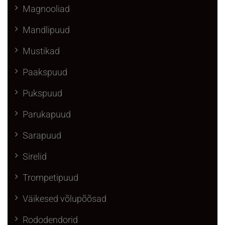
Magnooliad
Mandlipuud
Mustikad
Paakspuud
Pukspuud
Parukapuud
Sarapuud
Sirelid
Trompetipuud
Väikesed võlupõõsad
Rododendorid