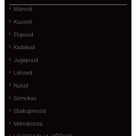
Männid
Kuused
Elupuud
Kadakad
Jugapuud
Lehised
Nulud
Sirmokas
Ebaküpressid
Mikrobioota