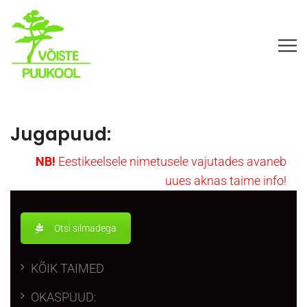
Jugapuud:
NB!
Eesti
keelsele nimetusele vajutades avaneb
uues aknas taime info!
Otsi silmadega
KÕIK TAIMED
OKASPUUD: