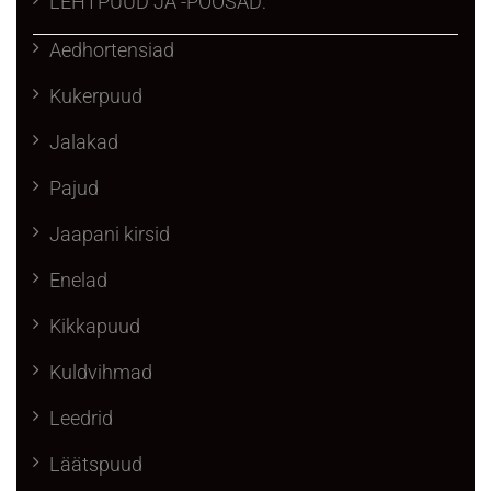
LEHTPUUD JA -PÕÕSAD:
Aedhortensiad
Kukerpuud
Jalakad
Pajud
Jaapani kirsid
Enelad
Kikkapuud
Kuldvihmad
Leedrid
Läätspuud