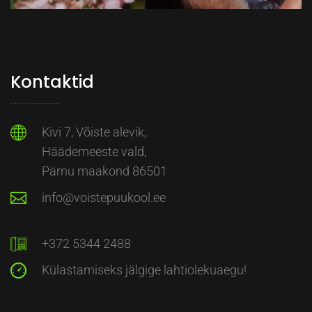
Kontaktid
Kivi 7, Võiste alevik,
Häädemeeste vald,
Pärnu maakond 86501
info@voistepuukool.ee
+372 5344 2488
Külastamiseks jälgige lahtiolekuaegu!