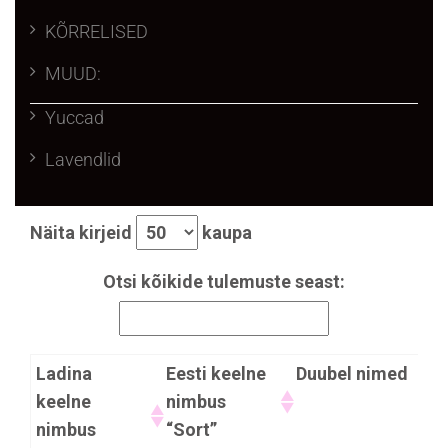
KÕRRELISED
MUUD:
Yuccad
Lavendlid
Näita kirjeid
kaupa
Otsi kõikide tulemuste seast:
Ladina
Eesti keelne
Duubel nimed
keelne
nimbus
nimbus
“Sort”