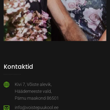
Kontaktid
Kivi 7, Võiste alevik,
Häädemeeste vald,
Pärnu maakond 86501
info@voistepuukool.ee