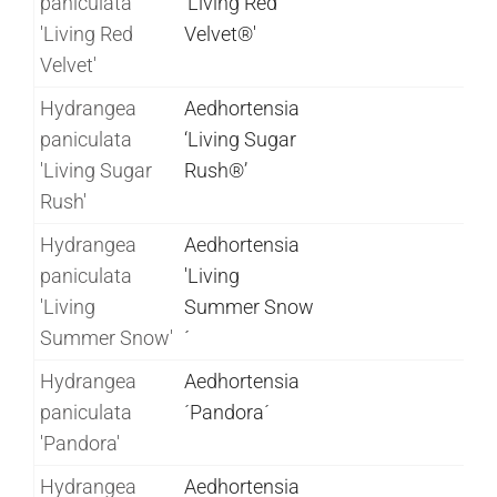
paniculata
'Living Red
'Living Red
Velvet®'
Velvet'
Hydrangea
Aedhortensia
paniculata
‘Living Sugar
'Living Sugar
Rush®’
Rush'
Hydrangea
Aedhortensia
paniculata
'Living
'Living
Summer Snow
Summer Snow'
´
Hydrangea
Aedhortensia
paniculata
´Pandora´
'Pandora'
Hydrangea
Aedhortensia