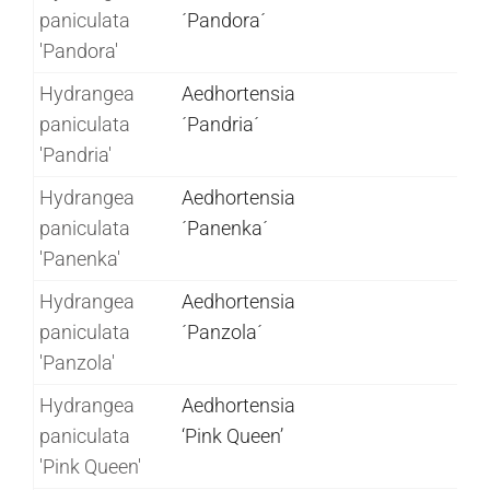
paniculata
´Pandora´
'Pandora'
Hydrangea
Aedhortensia
paniculata
´Pandria´
'Pandria'
Hydrangea
Aedhortensia
paniculata
´Panenka´
'Panenka'
Hydrangea
Aedhortensia
paniculata
´Panzola´
'Panzola'
Hydrangea
Aedhortensia
paniculata
‘Pink Queen’
'Pink Queen'