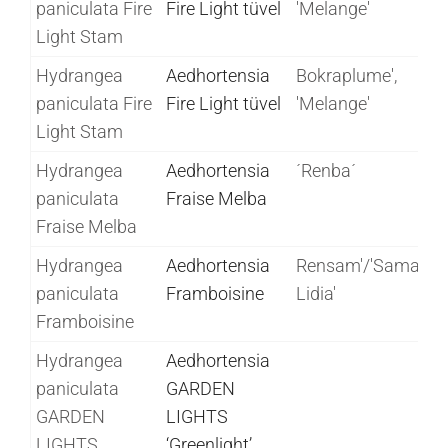
paniculata Fire
Fire Light tüvel
'Melange'
Light Stam
Hydrangea
Aedhortensia
Bokraplume',
paniculata Fire
Fire Light tüvel
'Melange'
Light Stam
Hydrangea
Aedhortensia
´Renba´
paniculata
Fraise Melba
Fraise Melba
Hydrangea
Aedhortensia
Rensam'/'Samarsk
paniculata
Framboisine
Lidia'
Framboisine
Hydrangea
Aedhortensia
paniculata
GARDEN
GARDEN
LIGHTS
LIGHTS
‘Greenlight’