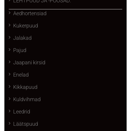
LEHTPUUD JA -PÕÕSAD:
Aedhortensiad
Kukerpuud
Jalakad
Pajud
Jaapani kirsid
Enelad
Kikkapuud
Kuldvihmad
Leedrid
Läätspuud