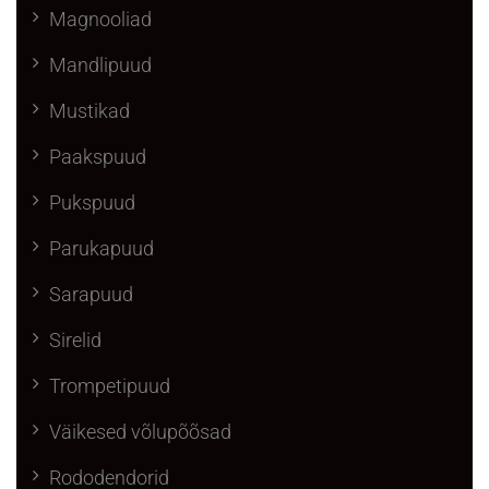
Magnooliad
Mandlipuud
Mustikad
Paakspuud
Pukspuud
Parukapuud
Sarapuud
Sirelid
Trompetipuud
Väikesed võlupõõsad
Rododendorid