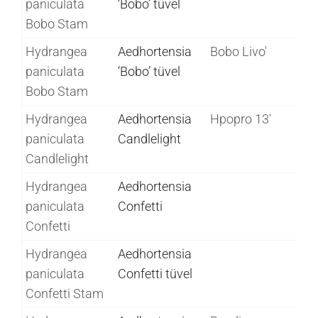
paniculata
‘Bobo’ tüvel
Bobo Stam
Hydrangea
Aedhortensia
Bobo Livo'
paniculata
‘Bobo’ tüvel
Bobo Stam
Hydrangea
Aedhortensia
Hpopro 13'
paniculata
Candlelight
Candlelight
Hydrangea
Aedhortensia
paniculata
Confetti
Confetti
Hydrangea
Aedhortensia
paniculata
Confetti tüvel
Confetti Stam