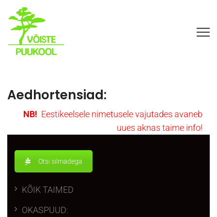
Aedhortensiad:
NB!
Eesti
keelsele nimetusele vajutades avaneb
uues aknas taime info!
Otsi silmadega
KÕIK TAIMED
OKASPUUD: