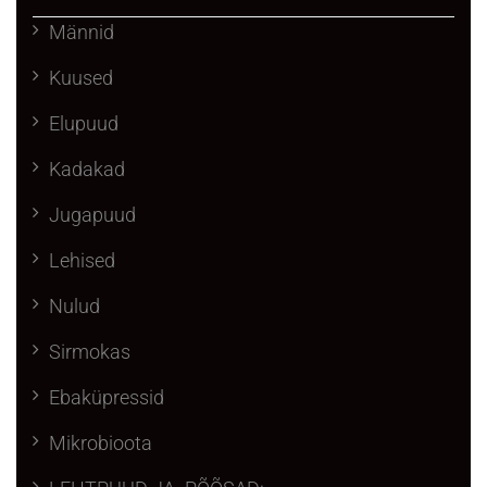
Männid
Kuused
Elupuud
Kadakad
Jugapuud
Lehised
Nulud
Sirmokas
Ebaküpressid
Mikrobioota