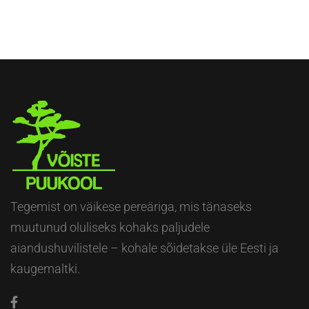
Tegemist on väikese pereäriga, mis tänaseks
muutunud oluliseks kohaks paljudele
aiandushuvilistele – kohale sõidetakse üle Eesti ja
kaugemaltki.