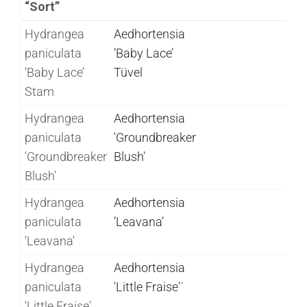
“Sort”
Ladina
Eesti keelne
Duubel nimed
Hydrangea
Aedhortensia
keelne
nimbus
paniculata
’Baby Lace’
nimbus
“Sort”
‘Baby Lace’
Tüvel
“Sort”
Stam
Hydrangea
Aedhortensia
paniculata
'Groundbreaker
'Groundbreaker
Blush'
Blush'
Hydrangea
Aedhortensia
paniculata
’Leavana’
'Leavana'
Hydrangea
Aedhortensia
paniculata
'Little Fraise'´
'Little Fraise'