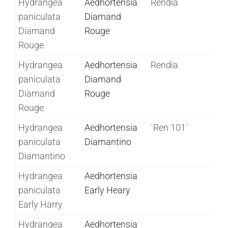
Hydrangea
Aedhortensia
Rendia
paniculata
Diamand
Diamand
Rouge
Rouge
Hydrangea
Aedhortensia
Rendia
paniculata
Diamand
Diamand
Rouge
Rouge
Hydrangea
Aedhortensia
´Ren 101´
paniculata
Diamantino
Diamantino
Hydrangea
Aedhortensia
paniculata
Early Heary
Early Harry
Hydrangea
Aedhortensia