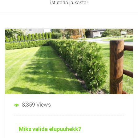
istutada ja kasta!
8,359 Views
Miks valida elupuuhekk?