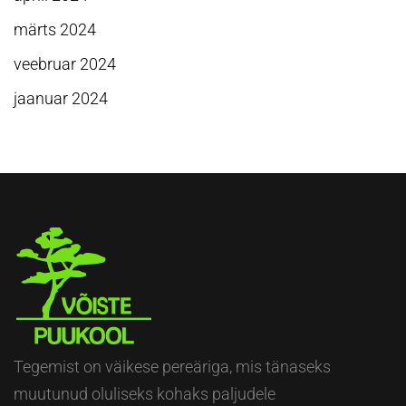
märts 2024
veebruar 2024
jaanuar 2024
Tegemist on väikese pereäriga, mis tänaseks
muutunud oluliseks kohaks paljudele