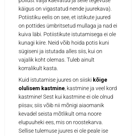
põllust välja kaevatud ja selle tegevuse
käigus on vigastatud nende juurekava).
Potiistiku eelis on see, et istikute juured
on pottides ümbritsetud mullaga ja nad ei
kuiva läbi. Potiistikute istutamisega ei ole
kunagi kiire. Neid võib hoida potis kuni
sügiseni ja istutada alles siis, kui on
vajalik koht olemas. Tuleb ainult
korralikult kasta.
Kuid istutamise juures on siiski
kõige
olulisem kastmine
, kastmine ja veel kord
kastmine! Sest kui kastmine ei ole olnud
piisav, siis võib nii mõnigi aiaomanik
kevadel seista mõtlikult oma noore
elupuuheki ees, mis on roostekarva.
Sellise tulemuse juures ei ole peale ise