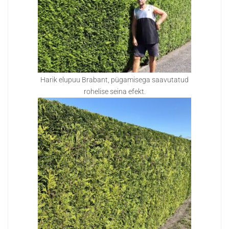
Harik elupuu Brabant, pügamisega saavutatud
rohelise seina efekt.