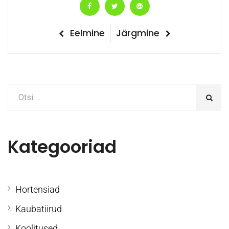
Navigeerimine
Eelmine
Järgmine
Eelmine
Järgmine
postitus
postitus
Kategooriad
Hortensiad
Kaubatiirud
Koolitused