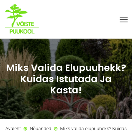
Miks Valida Elupuuhekk?
Kuidas Istutada Ja
Kasta!
Avaleht
Nõuanded
Miks valida elupuuhekk? Kuidas