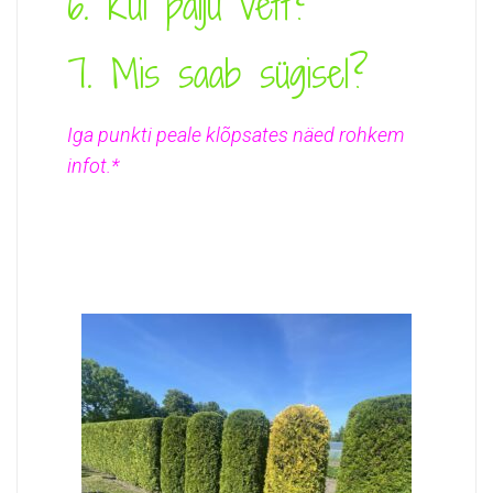
6. Kui palju vett?
7. Mis saab sügisel?
Iga punkti peale klõpsates näed rohkem
infot.*