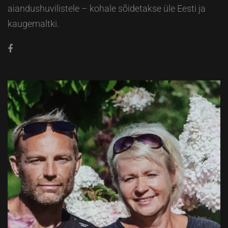
aiandushuvilistele – kohale sõidetakse üle Eesti ja
kaugemaltki.