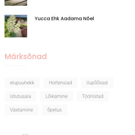
Yucca Ehk Aadama Nõel
Märksõnad
elupuuhekk
Hortensiad
ilupõõsad
istutusala
Lõikamine
Tööriistad
Väetamine
õpetus