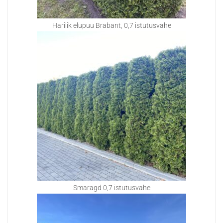
Harilik elupuu Brabant, 0,7 istutusvahe
Smaragd 0,7 istutusvahe