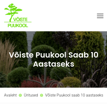
Võiste Puukool Saab 10
Aastaseks
Avaleht
Üritused
Võiste Puukool saab 10 aastaseks