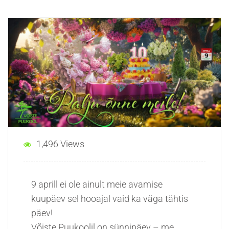
1,496 Views
9 aprill ei ole ainult meie avamise
kuupäev sel hooajal vaid ka väga tähtis
päev!
Võiste Puukoolil on sünnipäev – me