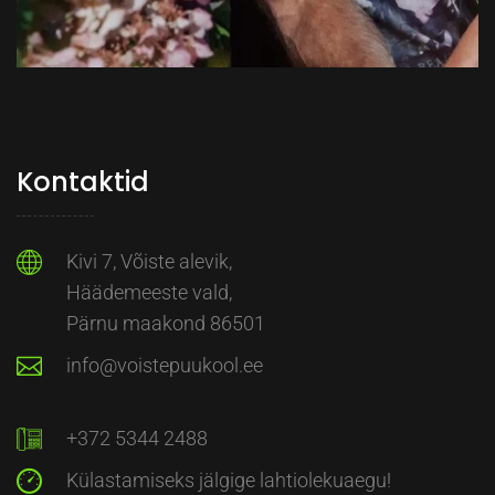
Kontaktid
Kivi 7, Võiste alevik,
Häädemeeste vald,
Pärnu maakond 86501
info@voistepuukool.ee
+372 5344 2488
Külastamiseks jälgige lahtiolekuaegu!