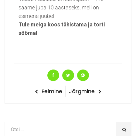
saame juba 10 aastaseks, meil on
esimene juubel
Tule meiga koos tähistama ja torti
sööma!
Navigeerimine
Eelmine
Järgmine
Eelmine
Järgmine
postitus
postitus