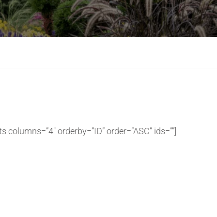
ts columns=”4″ orderby=”ID” order=”ASC” ids=””]