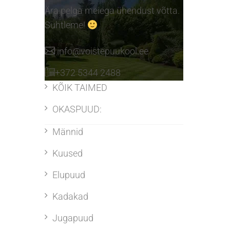
Ära pelga meiega ühendust võtta.
Suhtleme!
info@voistepuukool.ee
+372 5344 2488
KÕIK TAIMED
OKASPUUD:
Männid
Kuused
Elupuud
Kadakad
Jugapuud