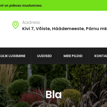
ent on pidevas muutumises.
Aadress :
Kivi 7, Võiste, Häädemeeste, Pärnu mk
ULIK LUGEMINE
UUDISED
MEIE PILDID
KONTA
Bla