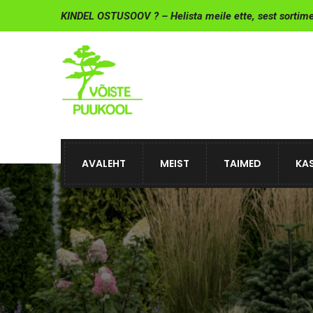
KINDEL OSTUSOOV ? – Helista meile ette, sest sortim
AVALEHT
MEIST
TAIMED
KAS