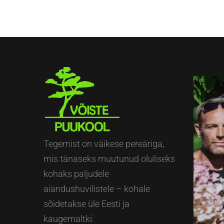
Tegemist on väikese pereäriga,
mis tänaseks muutunud oluliseks
kohaks paljudele
aiandushuvilistele – kohale
sõidetakse üle Eesti ja
kaugemaltki.