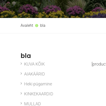
Avaleht
bla
bla
KUVA KÕIK
[produc
AIAKÄÄRID
Heki pügamine
KINKEKAARDID
MULLAD