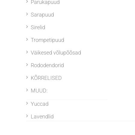
Parukapuud
Sarapuud
Sirelid
Trompetipuud
Väikesed võlupõõsad
Rododendorid
KÕRRELISED
MUUD:
Yuccad
Lavendlid