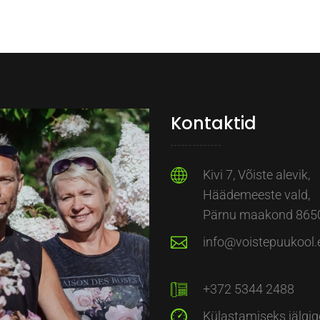
Kontaktid
Kivi 7, Võiste alevik,
Häädemeeste vald,
Pärnu maakond 865
info@voistepuukool.
+372 5344 2488
Külastamiseks jälgig