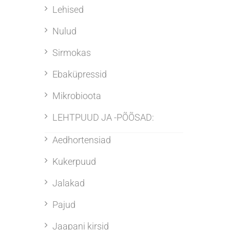
Lehised
Nulud
Sirmokas
Ebaküpressid
Mikrobioota
LEHTPUUD JA -PÕÕSAD:
Aedhortensiad
Kukerpuud
Jalakad
Pajud
Jaapani kirsid