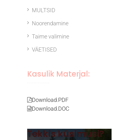
MULTSID
Noorendamine
Taime valimine
VÄETISED
Kasulik Materjal:
Download.PDF
Download.DOC
Tekkis küsimusi?