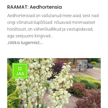
RAAMAT: Aedhortensia
Aedhortensiad on vallutanud meie aiad, sest nad
ongi võrratud ilupõõsad: nõuavad minimaalset
hoolitsust, on vähenõudlikud ja vastupidavad,
aga seejuures kingivad…
Jätka lugemist...
12
JAA
N