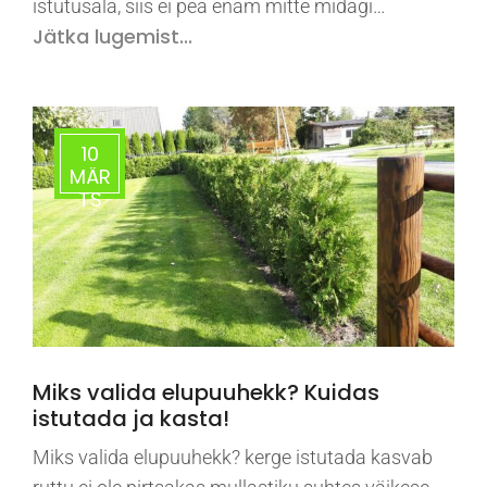
istutusala, siis ei pea enam mitte midagi…
Jätka lugemist...
10
MÄR
TS
Miks valida elupuuhekk? Kuidas
istutada ja kasta!
Miks valida elupuuhekk? kerge istutada kasvab