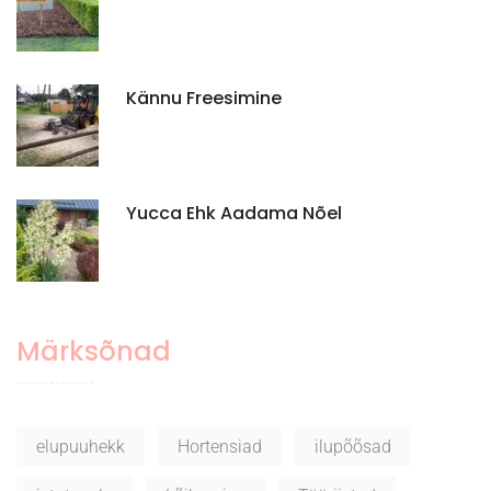
Kännu Freesimine
Yucca Ehk Aadama Nõel
Märksõnad
elupuuhekk
Hortensiad
ilupõõsad