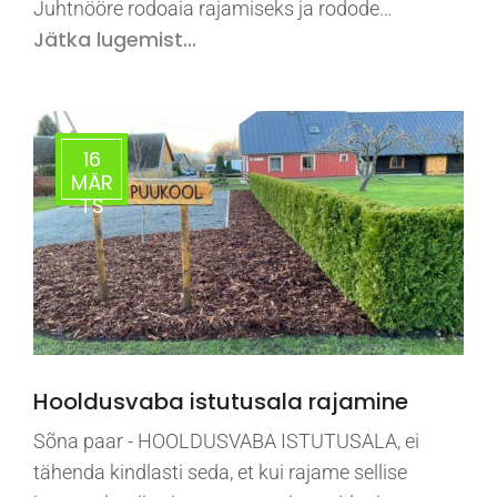
Juhtnööre rodoaia rajamiseks ja rodode…
Jätka lugemist...
16
MÄR
TS
Hooldusvaba istutusala rajamine
Sõna paar - HOOLDUSVABA ISTUTUSALA, ei
tähenda kindlasti seda, et kui rajame sellise