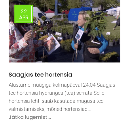
22
APR
Saagjas tee hortensia
Alustame müügiga kolmapäeval 24.04 Saagjas
tee hortensia hydrangea (tea) serrata Selle
hortensia lehti saab kasutada magusa tee
valmistamiseks, mõned hortensiad…
Jätka lugemist...