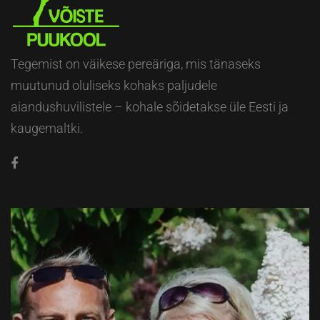
Tegemist on väikese pereäriga, mis tänaseks
muutunud oluliseks kohaks paljudele
aiandushuvilistele – kohale sõidetakse üle Eesti ja
kaugemaltki.