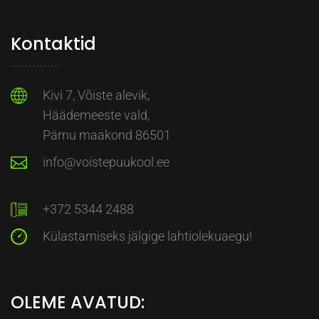
Kontaktid
Kivi 7, Võiste alevik,
Häädemeeste vald,
Pärnu maakond 86501
info@voistepuukool.ee
+372 5344 2488
Külastamiseks jälgige lahtiolekuaegu!
OLEME AVATUD: