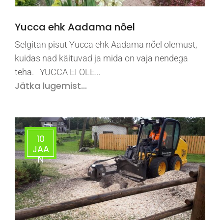
Yucca ehk Aadama nõel
Selgitan pisut Yucca ehk Aadama nõel olemust,
kuidas nad käituvad ja mida on vaja nendega
teha. YUCCA EI OLE…
Jätka lugemist...
10
JAA
N