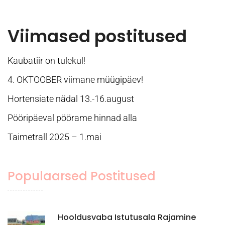
Viimased postitused
Kaubatiir on tulekul!
4. OKTOOBER viimane müügipäev!
Hortensiate nädal 13.-16.august
Pööripäeval pöörame hinnad alla
Taimetrall 2025 – 1.mai
Populaarsed Postitused
Hooldusvaba Istutusala Rajamine