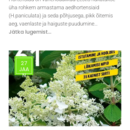
üha rohkem armastama aedhortensiaid
(H.paniculata) ja seda põhjusega, pikk õitemis
aeg, vaenlaste ja haiguste puudumine…
Jätka lugemist...
27
JAA
N