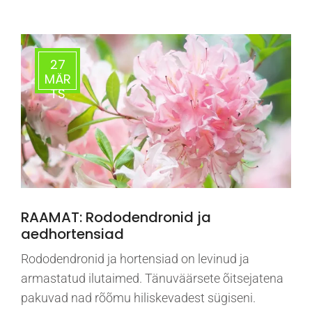
27
MÄR
TS
RAAMAT: Rododendronid ja
aedhortensiad
Rododendronid ja hortensiad on levinud ja
armastatud ilutaimed. Tänuväärsete õitsejatena
pakuvad nad rõõmu hiliskevadest sügiseni.