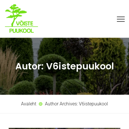
Autor:
V6istepuukool
Avaleht
Author Archives:
V6istepuukool