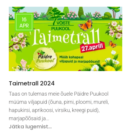
16
APR
Taimetrall 2024
Taas on tulemas meie õuele Päidre Puukool
müüma viljapuid (õuna, pirni, ploomi, mureli,
hapukirsi, aprikoosi, virsiku, kreegi puid),
marjapõõsaid ja…
Jätka lugemist...