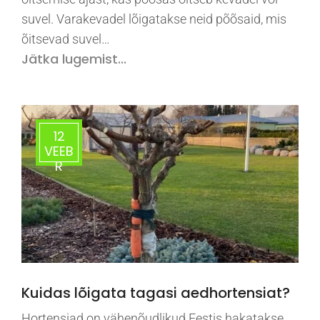
suvel. Varakevadel lõigatakse neid põõsaid, mis
õitsevad suvel…
Jätka lugemist...
12
VEEB
R
Kuidas lõigata tagasi aedhortensiat?
Hortensiad on vähenõudlikud Eestis hakatakse