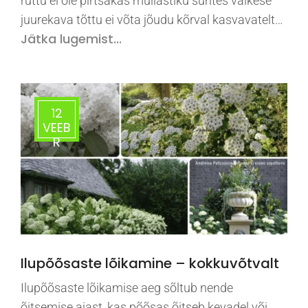
ruttu ei ole pirtsakas mullastiku suhtes väikese
juurekava tõttu ei võta jõudu kõrval kasvavatelt…
Jätka lugemist...
12
VEEB
R
Ilupõõsaste lõikamine – kokkuvõtvalt
Ilupõõsaste lõikamise aeg sõltub nende
õitsemise ajast, kas põõsas õitseb kevadel või