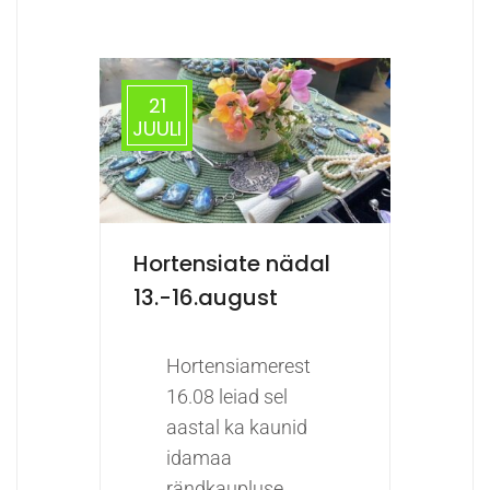
21
JUULI
Hortensiate nädal
13.-16.august
Hortensiamerest
16.08 leiad sel
aastal ka kaunid
idamaa
rändkaupluse