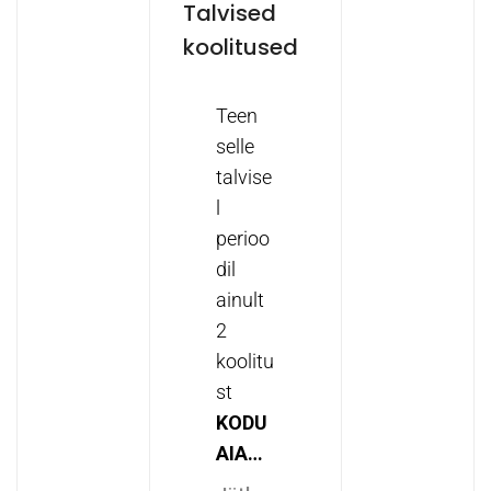
Talvised
koolitused
Teen
selle
talvise
l
perioo
dil
ainult
2
koolitu
st
KODU
AIA…