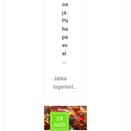
oa
ja.
Pü
ha
pä
ev
al
…
Jätka
lugemist...
29
AUG