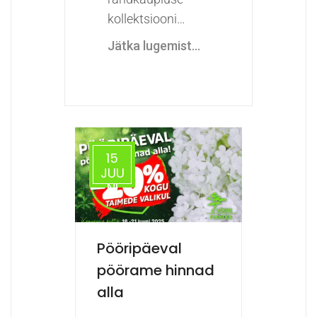
kollektsiooni…
Jätka lugemist...
15
JUU
NI
Pööripäeval
pöörame hinnad
alla