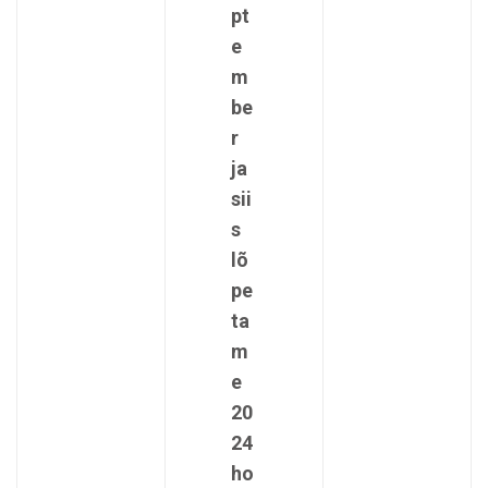
pt
e
m
be
r
ja
sii
s
lõ
pe
ta
m
e
20
24
ho