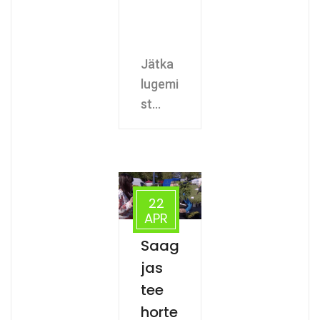
Jätka
lugemi
st...
22
APR
Saag
jas
tee
horte