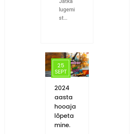
Jätka
lugemi
st...
25
SEPT
2024
aasta
hooaja
lõpeta
mine.