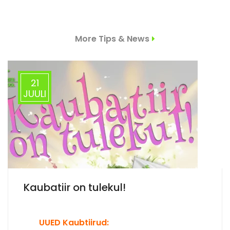
More Tips & News
21
JUULI
Kaubatiir on tulekul!
UUED Kaubtiirud: