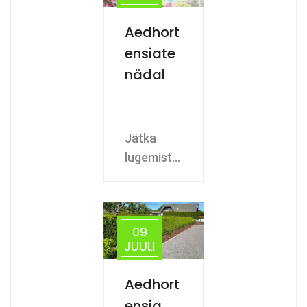
Aedhort
ensiate
nädal
Jätka
lugemist...
09
JUULI
Aedhort
ensia