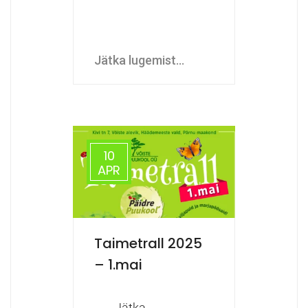
Jätka lugemist...
10
APR
Taimetrall 2025
– 1.mai
Jätka