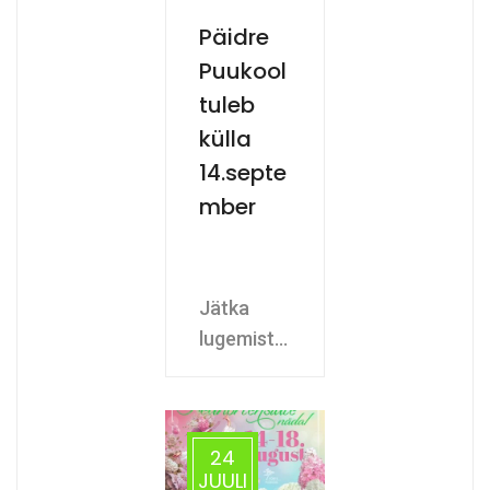
Päidre
Puukool
tuleb
külla
14.septe
mber
Jätka
lugemist...
24
JUULI