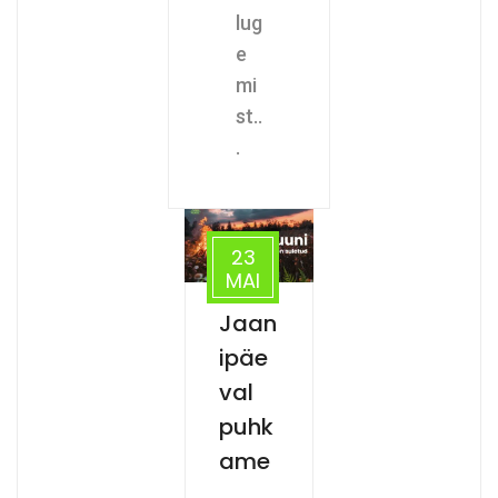
lug
e
mi
st..
.
23
MAI
Jaan
ipäe
val
puhk
ame