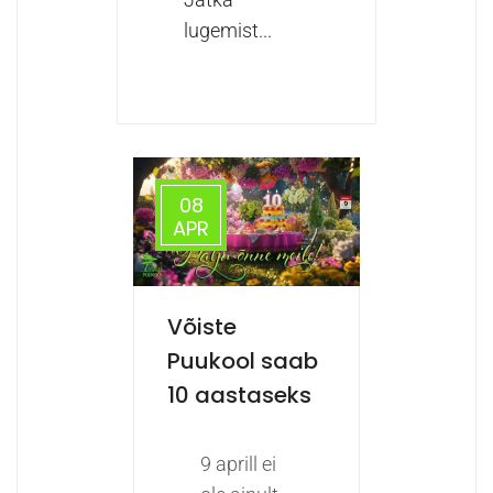
lugemist...
08
APR
Võiste
Puukool saab
10 aastaseks
9 aprill ei