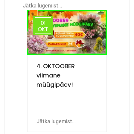
Jätka lugemist...
01
OKT
4. OKTOOBER
viimane
müügipäev!
Jätka lugemist...