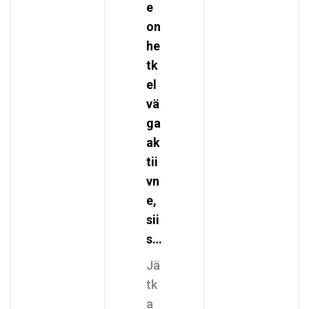
e
on
he
tk
el
vä
ga
ak
tii
vn
e,
sii
s…
Jä
tk
a