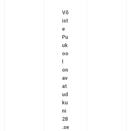
Võ
ist
e
Pu
uk
oo
l
on
av
at
ud
ku
ni
28
.se