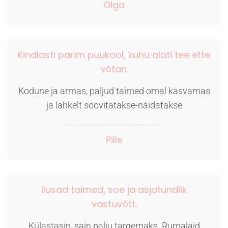
Olga
Kindlasti parim puukool, kuhu alati tee ette
võtan.
Kodune ja armas, paljud taimed omal kasvamas
ja lahkelt soovitatakse-näidatakse
Pille
Ilusad taimed, soe ja asjatundlik
vastuvõtt.
Külastasin, sain palju targemaks. Rumalaid