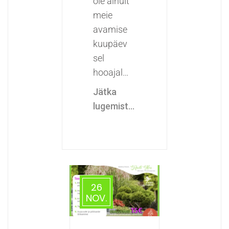
ole ainult
meie
avamise
kuupäev
sel
hooajal…
Jätka
lugemist...
26
NOV.