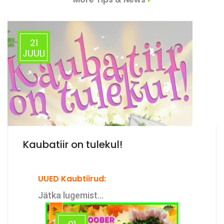
21
JUULI
Kaubatiir on tulekul!
UUED Kaubtiirud:
Jätka lugemist...