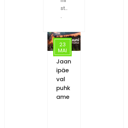
mi
st..
.
23
MAI
Jaan
ipäe
val
puhk
ame