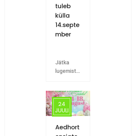
tuleb
külla
14.septe
mber
Jätka
lugemist...
24
JUULI
Aedhort