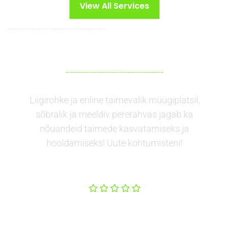
View All Services
Liigirohke ja eriline taimevalik müügiplatsil,
sõbralik ja meeldiv pererahvas jagab ka
nõuandeid taimede kasvatamiseks ja
hooldamiseks! Uute kohtumisteni!
Kristiina
Luik