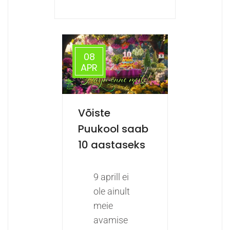
08
APR
Võiste
Puukool saab
10 aastaseks
9 aprill ei
ole ainult
meie
avamise