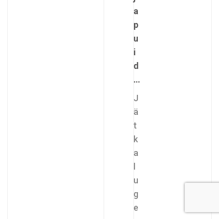
a
p
u
i
d
…
J
ä
t
k
a
l
u
g
e