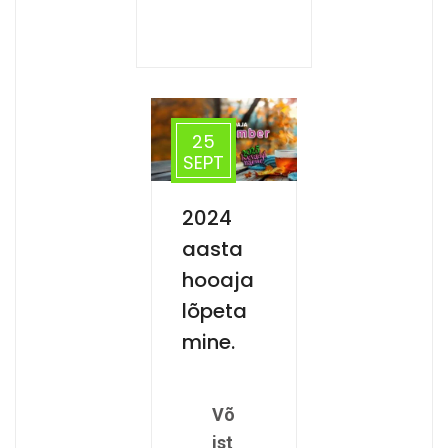
25
SEPT
2024
aasta
hooaja
lõpeta
mine.
Võ
ist