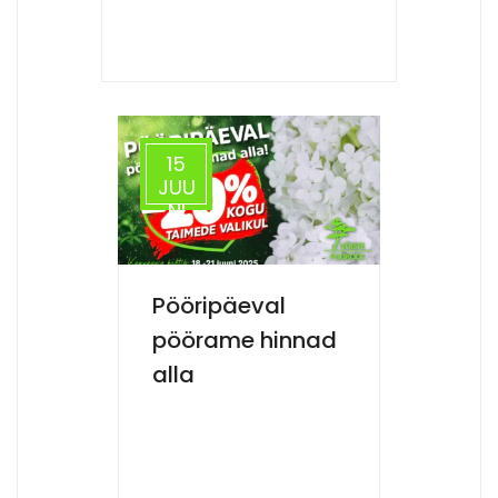
15
JUU
NI
Pööripäeval
pöörame hinnad
alla