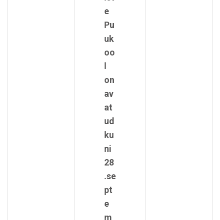
e
Pu
uk
oo
l
on
av
at
ud
ku
ni
28
.se
pt
e
m