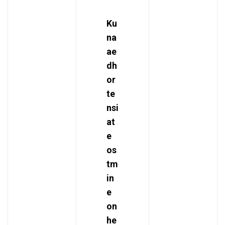
Ku
na
ae
dh
or
te
nsi
at
e
os
tm
in
e
on
he