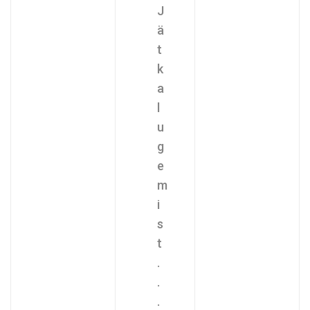
J
ä
t
k
a
l
u
g
e
m
i
s
t
.
.
.