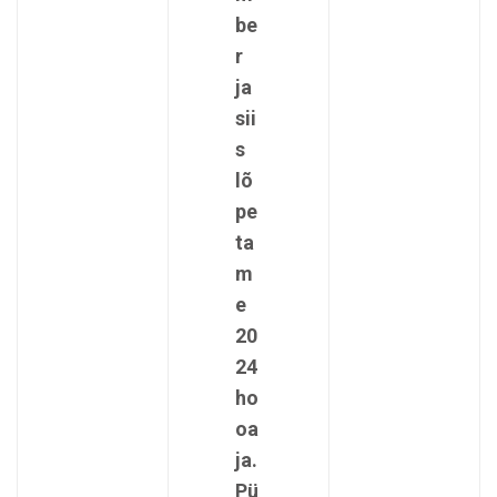
be
r
ja
sii
s
lõ
pe
ta
m
e
20
24
ho
oa
ja.
Pü